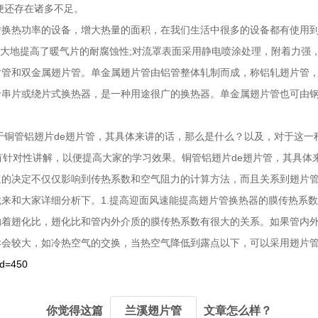
便还存在诸多不足。
转换热功率的设备，增大热量的面积，在我们生活中很多的设备都有使用
以极大地提高了暖气片的耐腐蚀性;对流罩表面采用静电喷涂处理，附着力
片管和双金属翅片管。单金属翅片管由铝管整体轧制而成，称铝轧翅片管
于串片或绕片式换热器，是一种用途很广的换热器。单金属翅片管也可由
于铜管铝翅片de翅片管，其具体来讲的话，那么是什么？以及，对于这
有针对性讲解，以便提高大家的学习效果。铜管铝翅片de翅片管，其具
速的决定不仅仅影响到传热系数和空气阻力的计算方法，而且关系到翅片
来和大家详细分析下。1.提高迎面风速能提高翅片管换热器的膜传热系
响着翅化比，翅化比和管内外介质的膜传热系数有很大的关系。如果管内
异会较大，如冷热空气的交换，当热空气降低到露点以下，可以采用翅片
id=450
你觉得这篇
兰溪翅片管
文章怎么样？