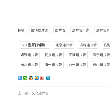
标签：
兰溪翅片管
翅片管
翅片管厂家
翅片管价
“V〃型开口螺旋…
龙泉翅片管
温岭翅片管
临
诸暨翅片管
桐乡翅片管
平湖翅片管
海宁翅片管
丽水翅片管
衢州翅片管
台州翅片管
舟山翅片管
上一篇：
义乌翅片管