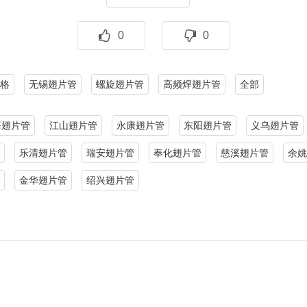
0
0
格
无锡翅片管
螺旋翅片管
高频焊翅片管
全部
海翅片管
江山翅片管
永康翅片管
东阳翅片管
义乌翅片管
乐清翅片管
瑞安翅片管
奉化翅片管
慈溪翅片管
余姚
金华翅片管
绍兴翅片管