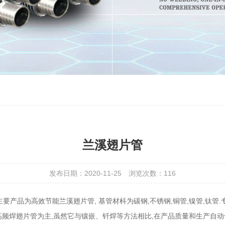
兰溪翅片管
发布日期：2020-11-25
浏览次数：
116
主要产品为高效节能兰溪翅片管, 基管材枓为碳钢,不锈钢,铜管,镍管,钛管.
以高频焊翅片管为主,虽然它与镶嵌、钎焊等方法相比,在产品质量和生产自