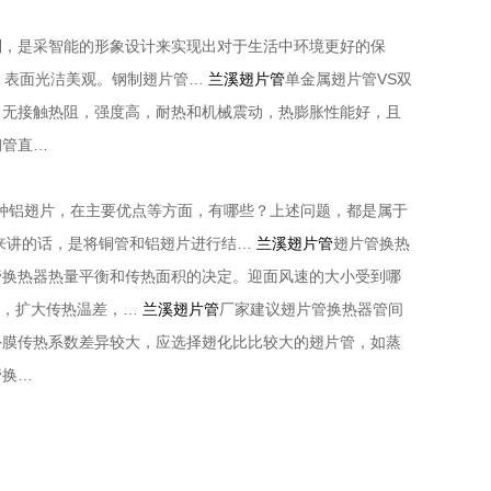
到，是采智能的形象设计来实现出对于生活中环境更好的保
强，表面光洁美观。钢制翅片管…
兰溪翅片管
单金属翅片管VS双
，无接触热阻，强度高，耐热和机械震动，热膨胀性能好，且
钢管直…
一种铝翅片，在主要优点等方面，有哪些？上述问题，都是属于
体来讲的话，是将铜管和铝翅片进行结…
兰溪翅片管
翅片管换热
管换热器热量平衡和传热面积的决定。迎面风速的大小受到哪
数，扩大传热温差，…
兰溪翅片管
厂家建议翅片管换热器管间
外膜传热系数差异较大，应选择翅化比比较大的翅片管，如蒸
管换…