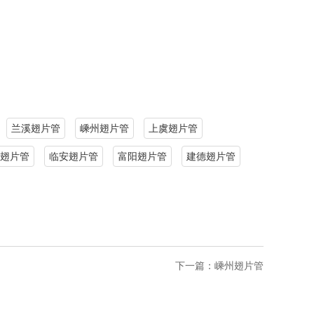
兰溪翅片管
嵊州翅片管
上虞翅片管
翅片管
临安翅片管
富阳翅片管
建德翅片管
下一篇：
嵊州翅片管