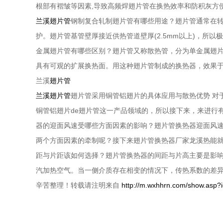
根部有褶皱等因素,导致高频焊翅片管在换热效率和防积灰方
兰溪翅片管
钢制复合轧制翅片管有哪些用途？翅片管通常在
护。翅片管基管壁厚接近供热管道壁厚(2.5mm以上)，所
金属翅片管有哪些区别？翅片管又称散热管，分为单金属翅
具有可观的扩展换热面。用这种翅片管制成的换热器，效果
兰溪
翅片管
兰溪翅片管
翅片管采用铜管铝翅片的具体应用与散热优势 对
铜管铝翅片de翅片管这一产品领域的，所以接下来，来进行
器的迎面风速受哪些方面因素的影响？翅片管换热器迎面风
两个方面因素的牵制呢？接下来翅片管换热器厂家龙溪热能就
距与片距该如何选择？翅片管换热器的间距与片高主要是影
汽加热空气。当一侧介质存在相变的情况下，传热系数的差
辛苦整理！转载请注明来自
http://m.wxhhrn.com/show.asp?